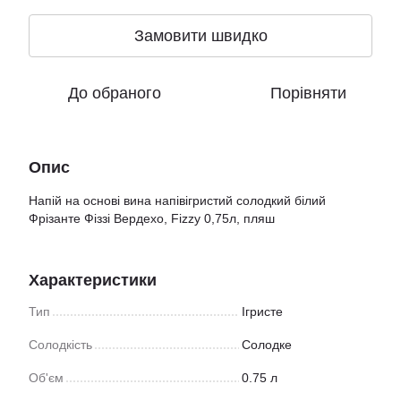
Замовити швидко
До обраного
Порівняти
Опис
Напій на основі вина напівігристий солодкий білий
Фрізанте Фіззі Вердехо, Fizzy 0,75л, пляш
Характеристики
Тип
Ігристе
Солодкість
Солодке
Об'єм
0.75 л