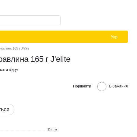
Укр
влина 165 г J'elite
авлина 165 г J'elite
ати відгук
Порівняти
В бажання
ться
J'elite