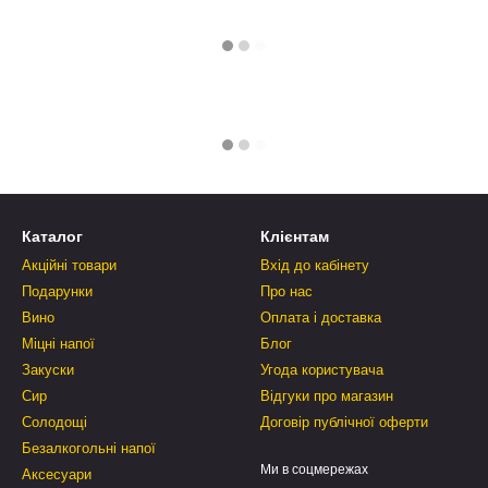
Каталог
Клієнтам
Акційні товари
Вхід до кабінету
Подарунки
Про нас
Вино
Оплата і доставка
Міцні напої
Блог
Закуски
Угода користувача
Сир
Відгуки про магазин
Солодощі
Договір публічної оферти
Безалкогольні напої
Ми в соцмережах
Аксесуари