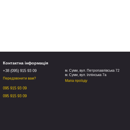
Контактна інформація
+38 (095) 915 93 09
м. Суми, вул. Петропавлівська 72
м. Суми, вул. Іллінська 7а
Передзвонити вам?
Мапа проїзду
095 915 93 09
095 915 93 09