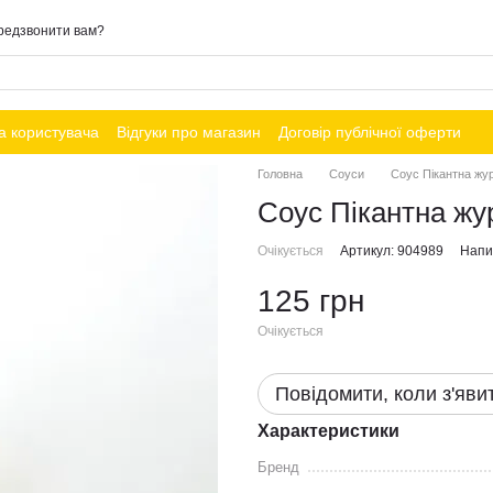
редзвонити вам?
а користувача
Відгуки про магазин
Договір публічної оферти
Головна
Соуси
Соус Пікантна жура
Соус Пікантна жур
Очікується
Артикул: 904989
Напис
125 грн
Очікується
Повідомити, коли з'яви
Характеристики
Бренд