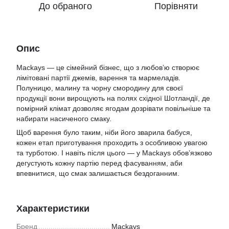
До обраного
Порівняти
Опис
Mackays — це сімейний бізнес, що з любов’ю створює
лімітовані партії джемів, варення та мармеладів.
Полуницю, малину та чорну смородину для своєї
продукції вони вирощують на полях східної Шотландії, де
помірний клімат дозволяє ягодам дозрівати повільніше та
набирати насиченого смаку.
Щоб варення було таким, ніби його зварила бабуся,
кожен етап приготування проходить з особливою увагою
та турботою. І навіть після цього — у Mackays обов’язково
дегустують кожну партію перед фасуванням, аби
впевнитися, що смак залишається бездоганним.
Характеристики
Бренд
Mackays