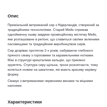
Опис
Преміальний витриманий сир з Нідерландів, створений за
традиційними технологіями. Старий Мейє отримав
однойменну назву завдяки провінційному містечку Мейє,
яке розташоване в регіоні, що славиться своїми зеленими
пасовищами та традиційним виробництвом сирів.
Сир дозріває протягом 2-х років, набуваючи глибокого
пряного смаку з горіховими та карамельними нотками.
Має в структурі кришталики кальцію, що приємно
хрумтять. Стуктура сиру щільна, трохи розсипчаста, тому
колеться ножем на шматочки, які мають красиву нерівну
форму.
Смакує з витриманими червоними винами та міцними
напоями.
Характеристики