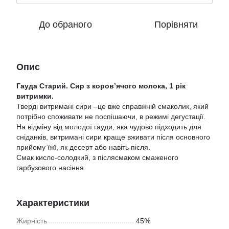
До обраного
Порівняти
Опис
Гауда Старий. Сир з коров’ячого молока, 1 рік
витримки.
Тверді витримані сири –це вже справжній смаколик, який
потрібно споживати не поспішаючи, в режимі дегустації.
На відміну від молодої гауди, яка чудово підходить для
сніданків, витримані сири краще вживати після основного
прийому їжї, як десерт або навіть після.
Смак кисло-солодкий, з післясмаком смаженого
гарбузового насіння.
Характеристики
Жирність
45%