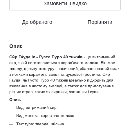
Замовити швидко
До обраного
Порівняти
Опис
Си́р Га́уда Іль Густо Пуро 40 тижнів
- це витриманий
сир, який виготовляється з коров'ячого молока. Він має
тверду, щільну текстуру і насичений, збалансований смак
з нотками карамелі, ванілі та цукрової тростини. Сир
Гауда Іль Густо Пуро 40 тижнів ідеально підходить для
вживання в чистому вигляді, а також для приготування
різних страв, таких як сирники, запіканки і супи.
Опис:
Вид: витриманий сир
Вид молока: коров'яче молоко
Текстура: тверда, щільна