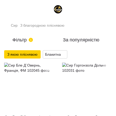
Сир
З благородною пліснявою
Фільтр
За популярністю
1
З якою пліснявою
Блакитна