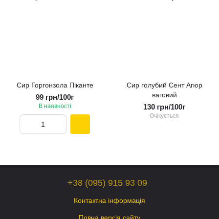
Сир Горгонзола Пiканте
Сир голубий Сент Агюр
ваговий
99 грн/100г
В наявності
130 грн/100г
Очікується
+38 (095) 915 93 09
Контактна інформація
Повна версія сайту