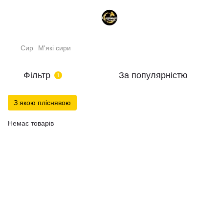
Сир
М'які сири
Фільтр
За популярністю
1
З якою пліснявою
Немає товарів