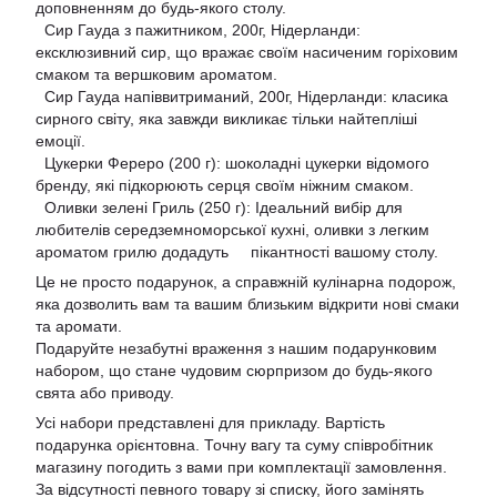
доповненням до будь-якого столу.
Сир Гауда з пажитником, 200г, Нідерланди:
ексклюзивний сир, що вражає своїм насиченим горіховим
смаком та вершковим ароматом.
Сир Гауда напіввитриманий, 200г, Нідерланди: класика
сирного світу, яка завжди викликає тільки найтепліші
емоції.
Цукерки Фереро (200 г): шоколадні цукерки відомого
бренду, які підкорюють серця своїм ніжним смаком.
Оливки зелені Гриль (250 г): Ідеальний вибір для
любителів середземноморської кухні, оливки з легким
ароматом грилю додадуть пікантності вашому столу.
Це не просто подарунок, а справжній кулінарна подорож,
яка дозволить вам та вашим близьким відкрити нові смаки
та аромати.
Подаруйте незабутні враження з нашим подарунковим
набором, що стане чудовим сюрпризом до будь-якого
свята або приводу.
Усі набори представлені для прикладу. Вартість
подарунка орієнтовна. Точну вагу та суму співробітник
магазину погодить з вами при комплектації замовлення.
За відсутності певного товару зі списку, його замінять