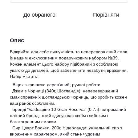
До обраного
Порівняти
Опис
Відкрийте для себе вишуканість та неперевершений смак
із нашим ексклюзивним подарунковим набором №39.
Кожен елемент цього набору підібраний з особливою
увагою до деталей, щоб забезпечити незабутні враження.
Набір містить:
Ящик з кришкою дерев'яний, ручної роботи
Джем з Чорниці (340г, Шотландія): неперевершений
смак справжніх шотландських чорниць, що зробить кожен
ваш ранок особливим.
Бренді "Valdespino 10 Gran Reserva" (0.7л): витриманий
елітний бренді, який здивує вас своїм глибоким і
багатогранним смаком.
Сир Цварт Брокел, 200г, Нідерланди: унікальний сир з
вираженим характером, який стане чудовим