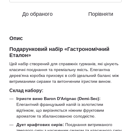
До обраного
Порівняти
Опис
Подарунковий набір «Гастрономічний
Еталон»
Цей набір створений для справжніх гурманів, які цінують
класичні поєднання та преміальну якість. Елегантна
дерев’яна коробка приховує в собі ідеальний баланс між
витриманими сирами та витонченим ігристим вином.
Склад набору:
Ігристе вино Baron D'Arignac (Demi-Sec):
Елегантний французький напій із золотистим
відтінком, що вирізняється ніжним фруктовим
ароматом та збалансованою солодкістю.
Дует крафтових сирів:
Поєднання витриманого
твердого сиру з насиченим смаком та класичного сиру