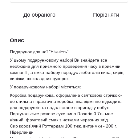
До обраного
Порівняти
Опис
Подарунок для неї "Ніжність"
У цьому подарунковому наборі Ви знайдете все
необхідне для приємного проведення часу в приємній
компанії , а вміст набору порадує любителів вина, сирів,
випічки, шоколадних цукерок.
У подарунковому наборі містяться:
Коробка подарункова, оформлена святковою стрічкою-
це стильна і практична коробка, яка відмінно підходить
для подарунків та надалі стане в пригоді у побуті
Португальське рожеве сухе вино Rosario 0.7л- має
ніжний, фруктовий смак з нотками червоних ягід.
Сир коров'ячий Роттердам 100 тиж. витримки - 200 г,
Нідерланди