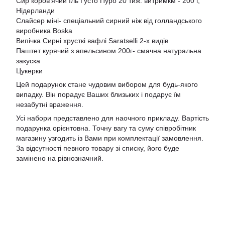
Сир коров'ячий Іль Густо Пуро 20 тиж. витримкм - 200 г,
Нідерланди
Слайсер міні- спеціальний сирний ніж від голландського
виробника Boska
Випічка Сирні хрусткі вафлі Saratselli 2-х видів
Паштет курячий з апельсином 200г- смачна натуральна
закуска
Цукерки
Цей подарунок стане чудовим вибором для будь-якого
випадку. Він порадує Ваших близьких і подарує їм
незабутні враження.
Усі набори представлено для наочного прикладу. Вартість
подарунка орієнтовна. Точну вагу та суму співробітник
магазину узгодить із Вами при комплектації замовлення.
За відсутності певного товару зі списку, його буде
замінено на рівнозначний.