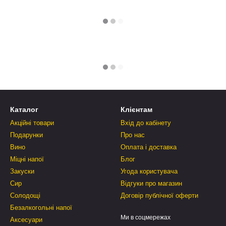
Каталог
Клієнтам
Акційні товари
Вхід до кабінету
Подарунки
Про нас
Вино
Оплата і доставка
Міцні напої
Блог
Закуски
Угода користувача
Сир
Відгуки про магазин
Солодощі
Договір публічної оферти
Безалкогольні напої
Ми в соцмережах
Аксесуари