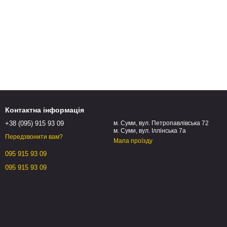
Контактна інформація
+38 (095) 915 93 09
м. Суми, вул. Петропавлівська 72
м. Суми, вул. Іллінська 7а
Передзвонити вам?
Мапа проїзду
095 915 93 09
095 915 93 09