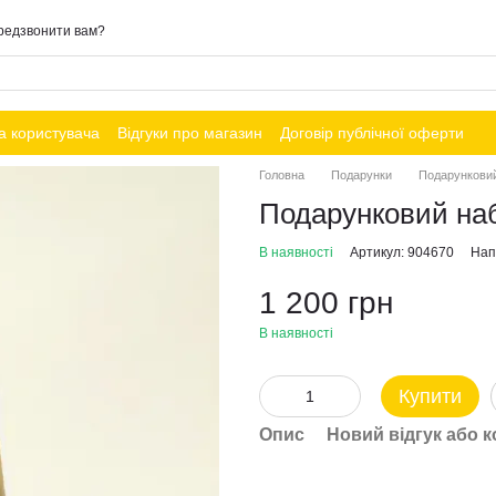
редзвонити вам?
а користувача
Відгуки про магазин
Договір публічної оферти
Головна
Подарунки
Подарункови
Подарунковий на
В наявності
Артикул: 904670
Нап
1 200 грн
В наявності
Купити
Опис
Новий відгук або 