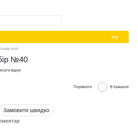
Укр
й набір №40
бір №40
исати відгук
Порівняти
В бажання
Замовити швидко
коментар