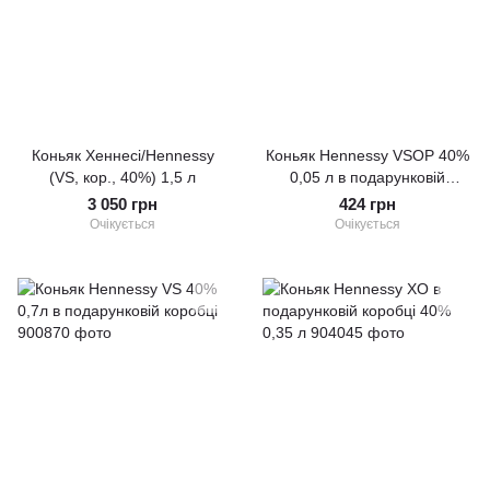
Коньяк Хеннесі/Hennessy
Коньяк Hennessy VSOP 40%
(VS, кор., 40%) 1,5 л
0,05 л в подарунковій
коробці
3 050 грн
424 грн
Очікується
Очікується