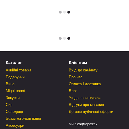
Каталог
Клієнтам
Акційні товари
Вхід до кабінету
Подарунки
Про нас
Вино
Оплата і доставка
Міцні напої
Блог
Закуски
Угода користувача
Сир
Відгуки про магазин
Солодощі
Договір публічної оферти
Безалкогольні напої
Ми в соцмережах
Аксесуари