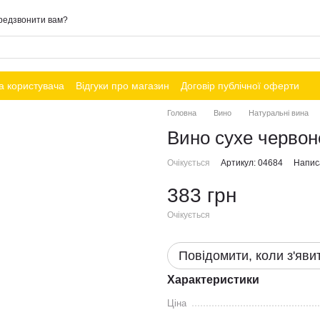
редзвонити вам?
а користувача
Відгуки про магазин
Договір публічної оферти
Головна
Вино
Натуральні вина
Вино сухе червоне
Очікується
Артикул: 04684
Написа
383 грн
Очікується
Повідомити, коли з'яви
Характеристики
Ціна