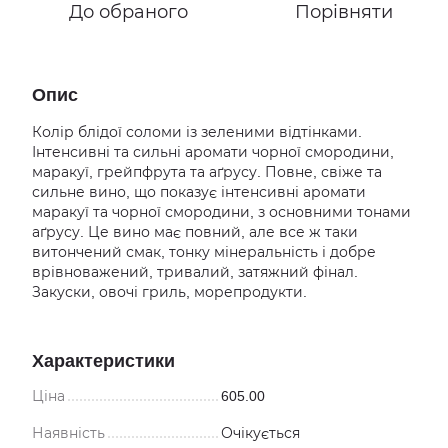
До обраного
Порівняти
Опис
Колір блідої соломи із зеленими відтінками.
Інтенсивні та сильні аромати чорної смородини,
маракуї, грейпфрута та аґрусу. Повне, свіже та
сильне вино, що показує інтенсивні аромати
маракуї та чорної смородини, з основними тонами
аґрусу. Це вино має повний, але все ж таки
витончений смак, тонку мінеральність і добре
врівноважений, тривалий, затяжний фінал.
Закуски, овочі гриль, морепродукти.
Характеристики
Ціна
605.00
Наявність
Очікується