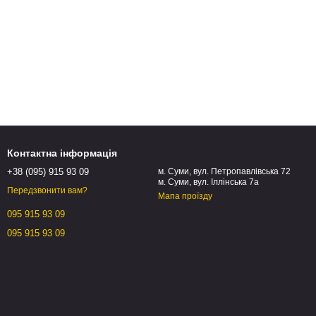
Контактна інформація
+38 (095) 915 93 09
м. Суми, вул. Петропавлівська 72
м. Суми, вул. Іллінська 7а
Передзвонити вам?
Мапа проїзду
095 915 93 09
095 915 93 09