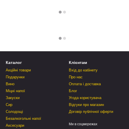
Каталог
Клієнтам
Акційні товари
Вхід до кабінету
Подарунки
Про нас
Вино
Оплата і доставка
Міцні напої
Блог
Закуски
Угода користувача
Сир
Відгуки про магазин
Солодощі
Договір публічної оферти
Безалкогольні напої
Ми в соцмережах
Аксесуари