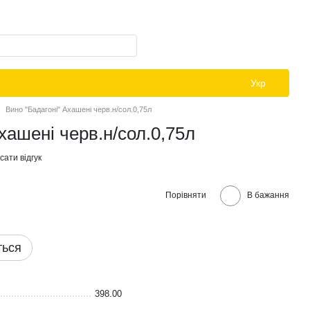
Укр
Вино "Бадагоні" Ахашені черв.н/сол.0,75л
хашені черв.н/сол.0,75л
ати відгук
Порівняти
В бажання
ться
398.00