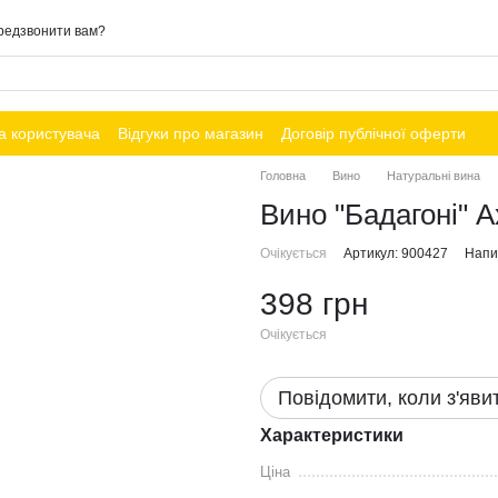
редзвонити вам?
а користувача
Відгуки про магазин
Договір публічної оферти
Головна
Вино
Натуральні вина
Вино "Бадагоні" А
Очікується
Артикул: 900427
Напис
398 грн
Очікується
Повідомити, коли з'яви
Характеристики
Ціна