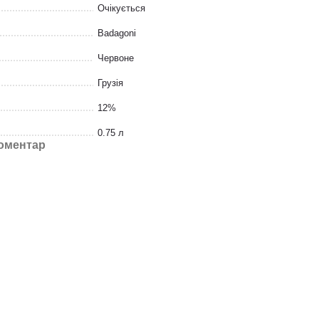
Очікується
Badagoni
Червоне
Грузія
12%
0.75 л
коментар